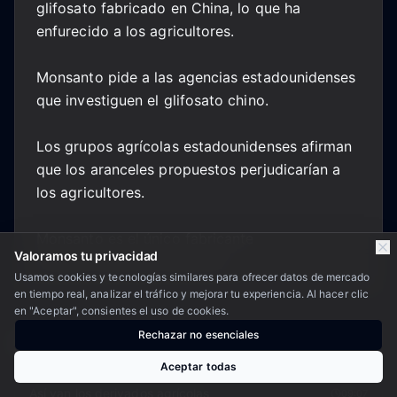
glifosato fabricado en China, lo que ha
enfurecido a los agricultores.
Monsanto pide a las agencias estadounidenses
que investiguen el glifosato chino.
Los grupos agrícolas estadounidenses afirman
que los aranceles propuestos perjudicarían a
los agricultores.
Monsanto es el único fabricante
Valoramos tu privacidad
estadounidense de glifosato.
Usamos cookies y tecnologías similares para ofrecer datos de mercado
en tiempo real, analizar el tráfico y mejorar tu experiencia. Al hacer clic
en "Aceptar", consientes el uso de cookies.
Rechazar no esenciales
Sigue leyendo
Aceptar todas
Así van los derivados agrícolas
09:07