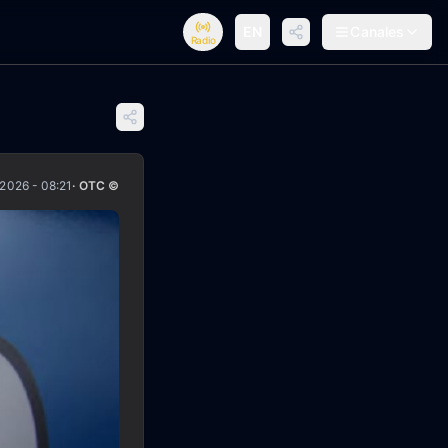
EN
Canales
Radio
/2026 - 08:21
· OTC ©