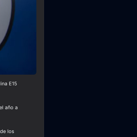
ina E15
el año a
de los