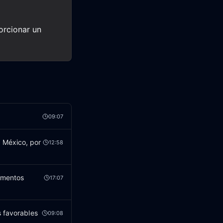
orcionar un
09:07
 México, por
12:58
limentos
17:07
s favorables
09:08