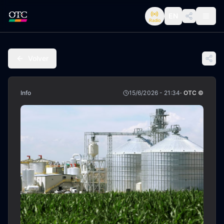
EN
Radio
Volver
Info
15/6/2026 - 21:34
· OTC ©