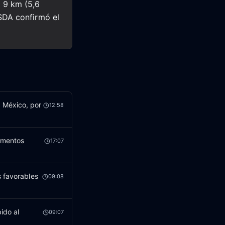
 9 km (5,6
SDA confirmó el
 México, por
12:58
limentos
17:07
s favorables
09:08
ido al
09:07