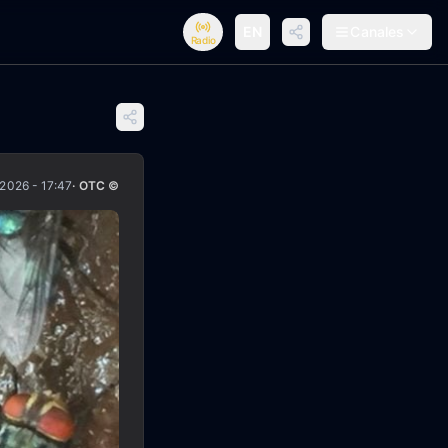
EN
Canales
Radio
/2026 - 17:47
· OTC ©