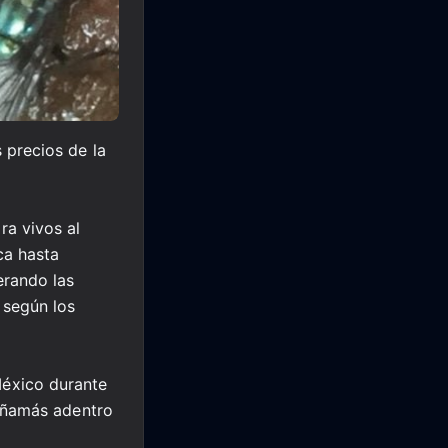
 precios de la
a vivos al
ca hasta
erando las
 según los
éxico durante
tañamás adentro