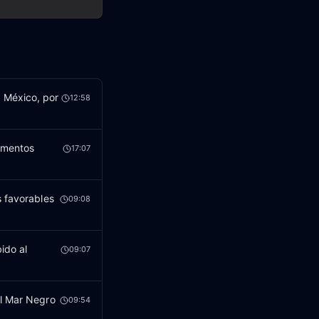
 México, por
12:58
limentos
17:07
s favorables
09:08
ido al
09:07
el Mar Negro
09:54