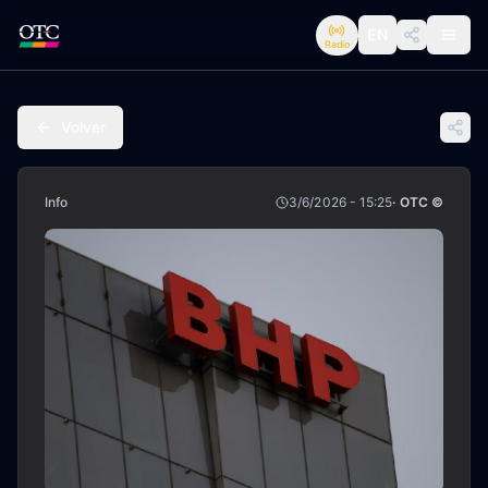
EN
Radio
Volver
Info
3/6/2026 - 15:25
· OTC ©