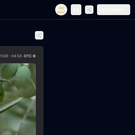
EN
Canales
Radio
2026 - 04:53
· OTC ©