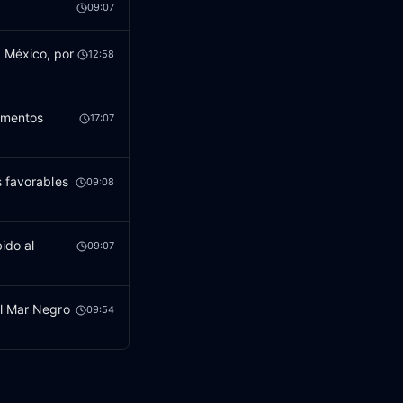
09:07
 México, por
12:58
limentos
17:07
s favorables
09:08
ido al
09:07
el Mar Negro
09:54