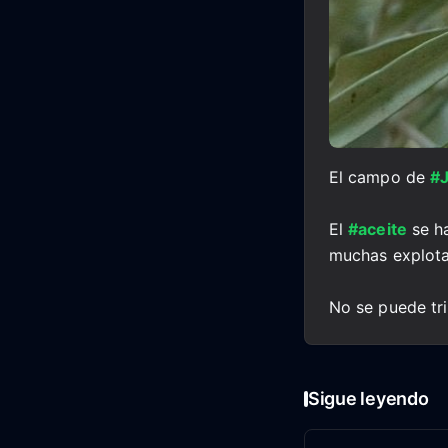
El campo de
#
El
#aceite
se ha
muchas explota
No se puede tri
Sigue leyendo