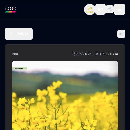
EN
Radio
Volver
Info
8/5/2026 - 09:06
· OTC ©