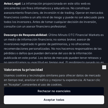
Aviso Legal:
La información proporcionada en este sitio web es
únicamente con fines informativos y educativos. No constituye
asesoramiento financiero, de inversión ni de trading. Operar en mercados
financieros conlleva un alto nivel de riesgo y puede no ser adecuado para
todos los inversores. Antes de tomar cualquier decisión de inversión,
consulte con un asesor financiero profesional.
Descargo de Responsabilidad:
Último Minuto OTC Financial Markets es
un medio de información financiera; no somos broker, asesor de
inversiones registrado ni gestor de patrimonios, y no ofrecemos
recomendaciones personalizadas. No nos hacemos responsables de las
pérdidas o daños que puedan derivarse del uso de la información
publicada en este portal. Los datos de mercado pueden tener retrasos y
no garantizamos su exactitud en tiempo real. El rendimiento pasado no es
indicativo de resultados futuros.
Valoramos tu privacidad
Usamos cookies y tecnologías similares para ofrecer datos de mercado
en tiempo real, analizar el tráfico y mejorar tu experiencia. Al hacer clic
© 2026 Último Minuto OTC Financial Markets. Todos los derechos
en "Aceptar", consientes el uso de cookies.
reservados.
Escudo OTC
Rechazar no esenciales
Nosotros
·
Privacidad
·
Contacto
Aceptar todas