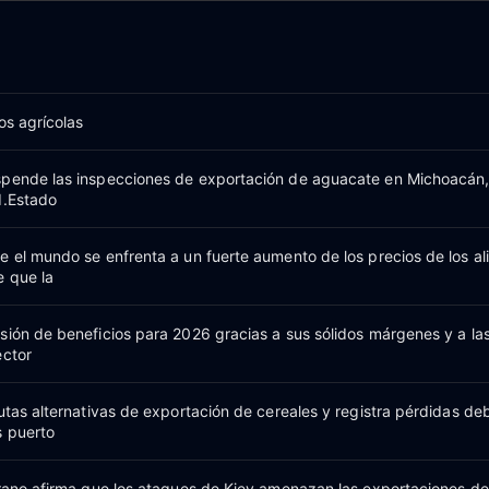
os agrícolas
spende las inspecciones de exportación de aguacate en Michoacán,
d.Estado
e el mundo se enfrenta a un fuerte aumento de los precios de los a
e que la
sión de beneficios para 2026 gracias a sus sólidos márgenes y a la
ector
utas alternativas de exportación de cereales y registra pérdidas deb
s puerto
grano afirma que los ataques de Kiev amenazan las exportaciones d