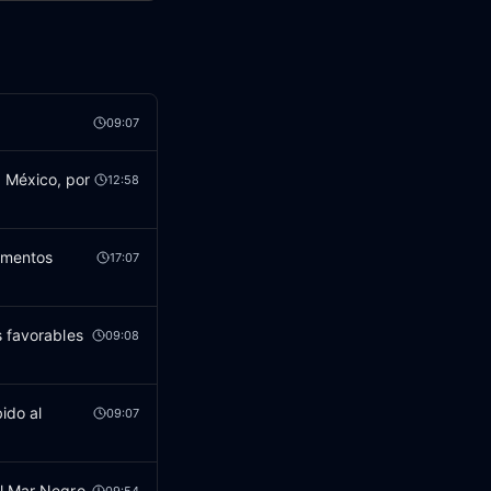
09:07
 México, por
12:58
limentos
17:07
s favorables
09:08
ido al
09:07
el Mar Negro
09:54