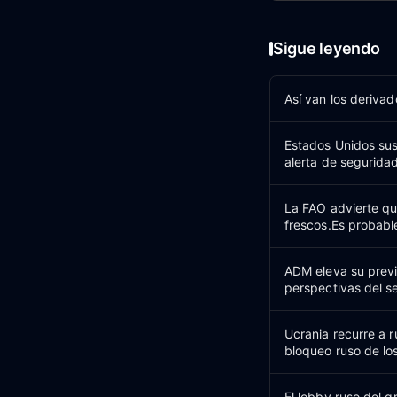
Sigue leyendo
Así van los derivad
Estados Unidos su
alerta de segurida
La FAO advierte qu
frescos.Es probabl
ADM eleva su previ
perspectivas del s
Ucrania recurre a r
bloqueo ruso de lo
El lobby ruso del 