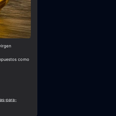
virgen
ompuestos como
as-para-