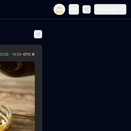
EN
Canales
Radio
/2026 - 19:39
· OTC ©