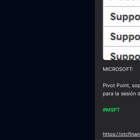
MICROSOFT:
Pivot Point, so
para la sesión 
#MSFT
https://otcfina