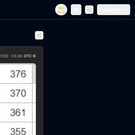
EN
Canales
Radio
2026 - 03:38
· OTC ©