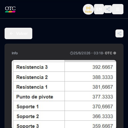
EN
Radio
Volver
Info
25/6/2026 - 03:18
· OTC ©