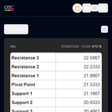
EN
Radio
Volver
Info
18/6/2026 - 03:09
· OTC ©