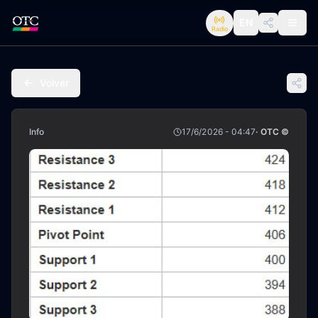
EN
Radio
Volver
Info
17/6/2026 - 04:47
· OTC ©