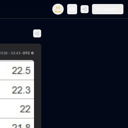
EN
Canales
Radio
2026 - 02:43
· OTC ©