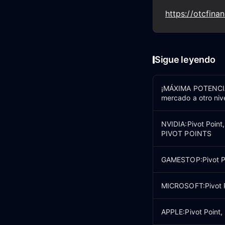
https://otcfina
Sigue leyendo
¡MÁXIMA POTENCIA 
mercado a otro ni
NVIDIA:Pivot Point
PIVOT POINTS
GAMESTOP:Pivot Poi
MICROSOFT:Pivot Po
APPLE:Pivot Point,