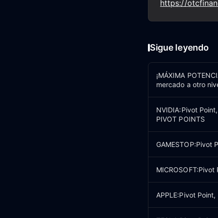
https://otcfina
Sigue leyendo
¡MÁXIMA POTENCIA 
mercado a otro ni
NVIDIA:Pivot Point
PIVOT POINTS
GAMESTOP:Pivot Poi
MICROSOFT:Pivot Po
APPLE:Pivot Point,