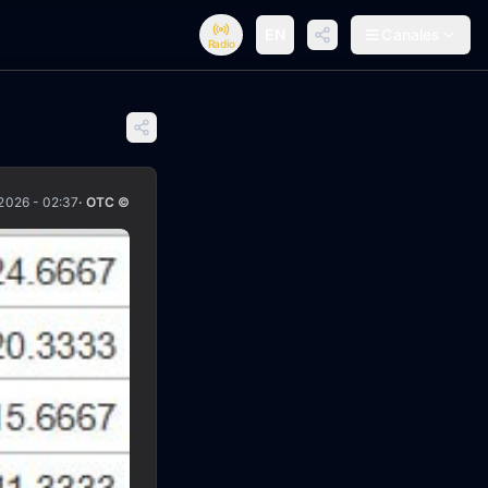
EN
Canales
Radio
2026 - 02:37
· OTC ©