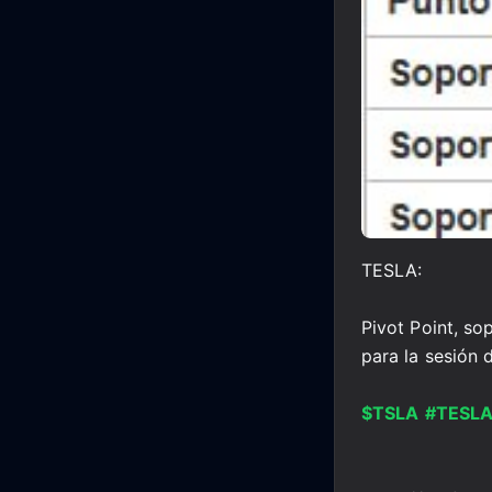
TESLA:
Pivot Point, so
para la sesión 
$TSLA
#TESL