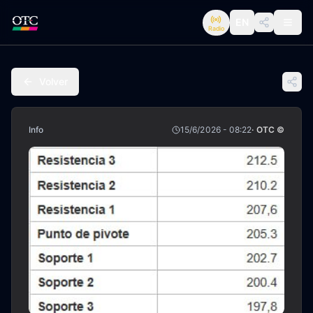
EN
Radio
Volver
Info
15/6/2026 - 08:22
· OTC ©