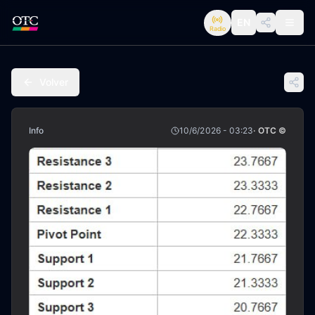
EN
Radio
Volver
Info
10/6/2026 - 03:23
· OTC ©