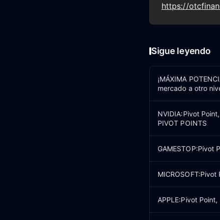
https://otcfina
Sigue leyendo
¡MÁXIMA POTENCIA 
mercado a otro ni
NVIDIA:Pivot Point
PIVOT POINTS
GAMESTOP:Pivot Poi
MICROSOFT:Pivot Po
APPLE:Pivot Point,