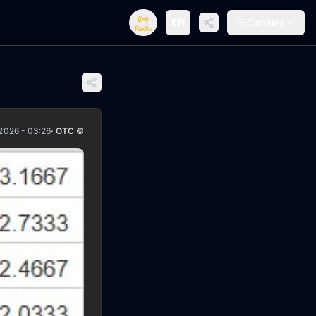
EN
Canales
Radio
2026 - 03:26
· OTC ©