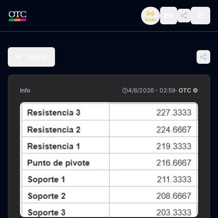
EN
Radio
Volver
Info
4/6/2026 - 02:59
· OTC ©