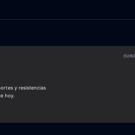
2/6/
portes y resistencias
de hoy.