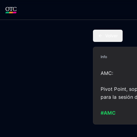
Volver
Info
AMC:
Pivot Point, so
para la sesión 
#AMC