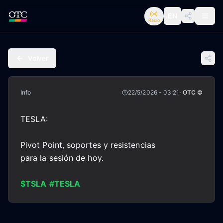
EN
Radio
Volver
Info
22/5/2026 - 03:21
· OTC ©
TESLA:
Pivot Point, soportes y resistencias
para la sesión de hoy.
$TSLA
#TESLA