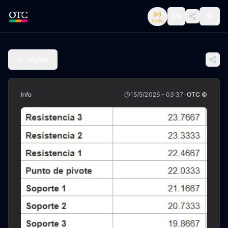
EN
Radio
Volver
Info
15/5/2026 - 03:37
· OTC ©