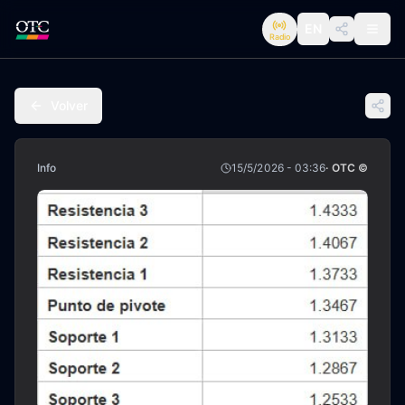
EN
Radio
Volver
Info
15/5/2026 - 03:36
· OTC ©