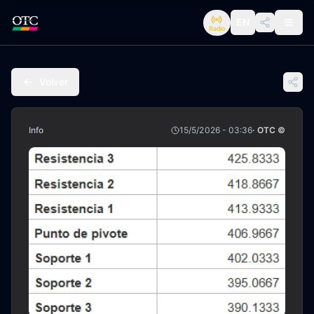
EN
Radio
Volver
Info
15/5/2026 - 03:36
· OTC ©