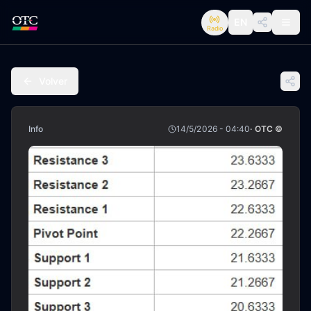
EN
Radio
Volver
Info
14/5/2026 - 04:40
· OTC ©