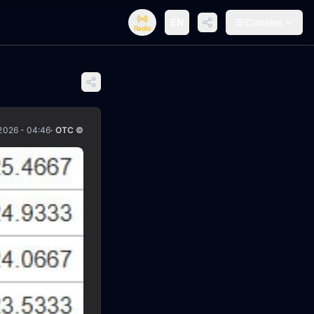
EN
Canales
Radio
2026 - 04:46
· OTC ©