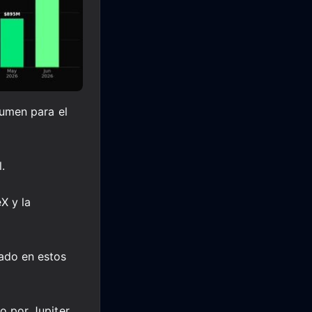
lumen para el
.
X y la
ado en estos
o por Jupiter,