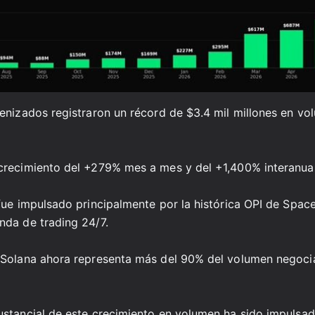
enizados registraron un récord de $3.4 mil millones en vo
crecimiento del +279% mes a mes y del +1,400% interanual
fue impulsado principalmente por la histórica OPI de Space
nda de trading 24/7.
 Solana ahora representa más del 90% del volumen negoci
stancial de este crecimiento en volumen ha sido impulsad