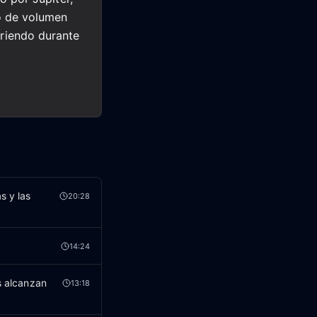
o de volumen
riendo durante
s y las
20:28
14:24
s alcanzan
13:18