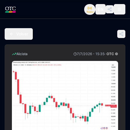
EN
Radio
Volver
Alcista
7/7/2026 - 15:35
· OTC ©