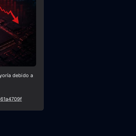
yoría debido a
761a4709f