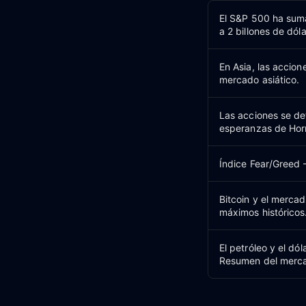
El S&P 500 ha suma
a 2 billones de dóla
En Asia, las accio
mercado asiático.
Las acciones se det
esperanzas de Hor
Índice Fear/Greed 
Bitcoin y el mercad
máximos históricos
El petróleo y el dó
Resumen del merca