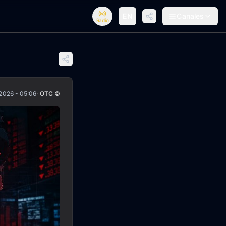
EN
Canales
Radio
2026 - 05:06
· OTC ©