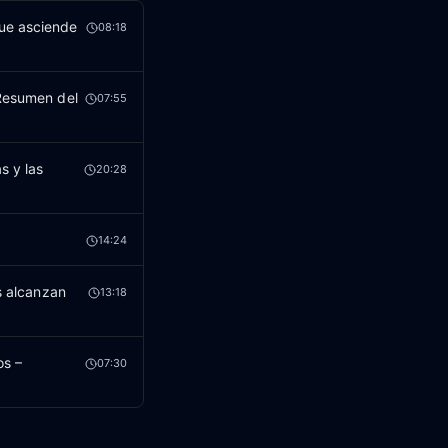
que asciende
08:18
 Resumen del
07:55
s y las
20:28
14:24
s alcanzan
13:18
os –
07:30