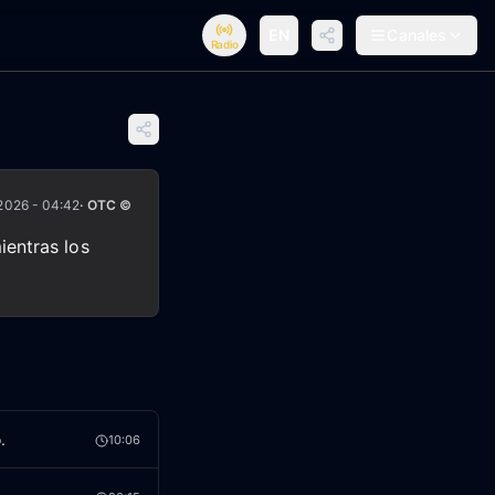
EN
Canales
Radio
2026 - 04:42
· OTC ©
ientras los
.
10:06