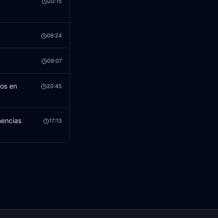
n
20:15
09:24
09:07
tos en
20:45
nencias
17:13