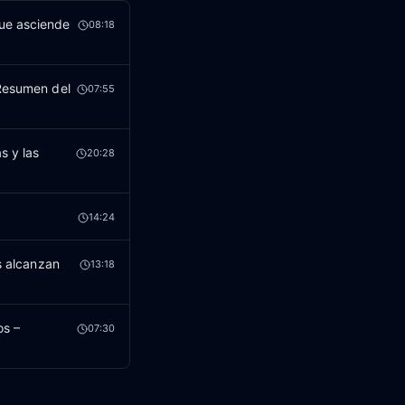
que asciende
08:18
 Resumen del
07:55
s y las
20:28
14:24
s alcanzan
13:18
os –
07:30