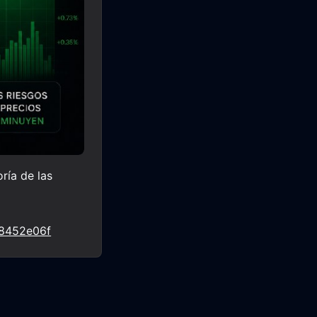
ría de las
08452e06f