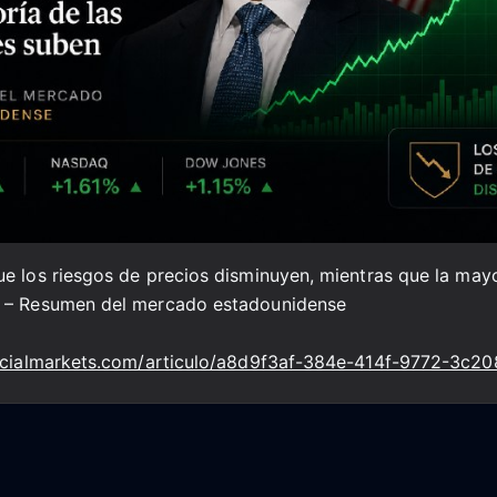
e los riesgos de precios disminuyen, mientras que la mayo
 – Resumen del mercado estadounidense
ancialmarkets.com/articulo/a8d9f3af-384e-414f-9772-3c2