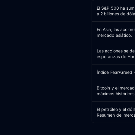
El S&P 500 ha suma
a 2 billones de dóla
En Asia, las accio
mercado asiático.
Las acciones se det
esperanzas de Hor
Índice Fear/Greed 
Bitcoin y el mercad
máximos históricos
El petróleo y el dó
Resumen del merca