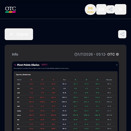
EN
Radio
Volver
Info
1/7/2026 - 05:12
· OTC ©