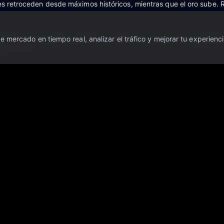
nes retroceden desde máximos históricos, mientras que el oro sube.
 mercado en tiempo real, analizar el tráfico y mejorar tu experienci
ienen tras el repunte mientras la atención se centra en las ganancia
muz – Re
- Crypto.27/100 = Miedo
o en general no logran seguir el ritmo mientras las acciones globale
.
lar caen debido a Irán mientras las bolsas alcanzan máximos históric
do asiático
SÍ VIENEN LOS MERCADOS
Ver todas las noticias 24h