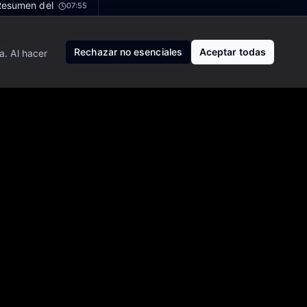
 Resumen del
07:55
Rechazar no esenciales
Aceptar todas
a. Al hacer
s y las
20:28
14:24
s alcanzan
13:18
os –
07:30
07:17