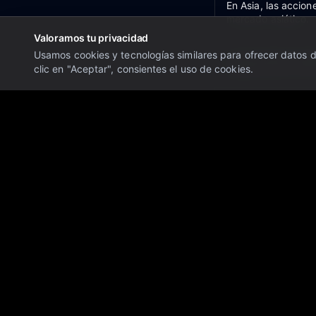
En Asia, las accio
mercado asiático.
Valoramos tu privacidad
Usamos cookies y tecnologías similares para ofrecer datos de
Las acciones se det
clic en "Aceptar", consientes el uso de cookies.
esperanzas de Hor
Índice Fear/Greed 
Bitcoin y el mercad
máximos históricos
El petróleo y el dó
Resumen del merca
¡BUENOS DÍAS! A