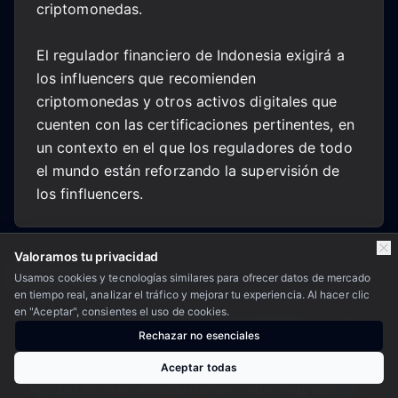
criptomonedas.
El regulador financiero de Indonesia exigirá a
los influencers que recomienden
criptomonedas y otros activos digitales que
cuenten con las certificaciones pertinentes, en
un contexto en el que los reguladores de todo
el mundo están reforzando la supervisión de
los finfluencers.
Valoramos tu privacidad
Sigue leyendo
Usamos cookies y tecnologías similares para ofrecer datos de mercado
en tiempo real, analizar el tráfico y mejorar tu experiencia. Al hacer clic
en "Aceptar", consientes el uso de cookies.
Resumen semanal de T. R. Price - La economía
10:06
Rechazar no esenciales
estadounidense pierde empleos en julio.
Aceptar todas
AP - Las acciones estadounidenses suben después
20:15