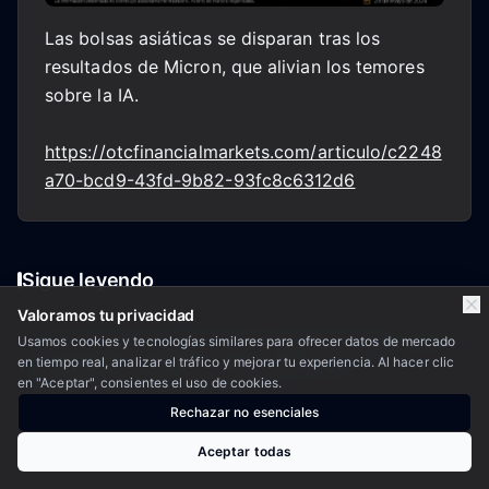
Las bolsas asiáticas se disparan tras los
resultados de Micron, que alivian los temores
sobre la IA.
https://otcfinancialmarkets.com/articulo/c2248
a70-bcd9-43fd-9b82-93fc8c6312d6
Sigue leyendo
Valoramos tu privacidad
Las acciones se detienen tras el repunte mientras
Usamos cookies y tecnologías similares para ofrecer datos de mercado
20:28
la atención se centra en las ganancias y las
en tiempo real, analizar el tráfico y mejorar tu experiencia. Al hacer clic
esperanzas de Hormuz – Re
en "Aceptar", consientes el uso de cookies.
Rechazar no esenciales
Índice Fear/Greed - Crypto.27/100 = Miedo
14:24
Aceptar todas