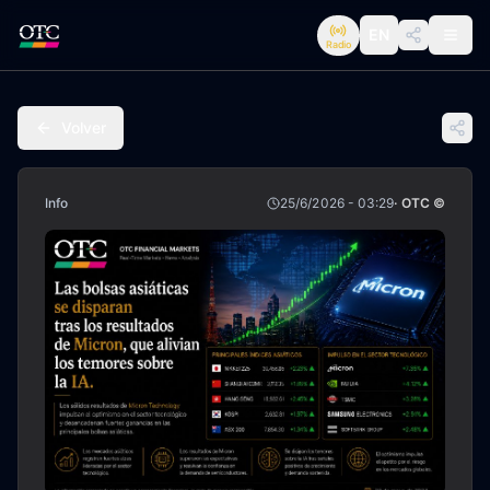
EN
Radio
Volver
Info
25/6/2026 - 03:29
· OTC ©