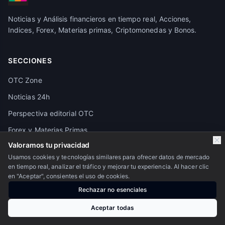
Noticias y Análisis financieros en tiempo real, Acciones,
Indices, Forex, Materias primas, Criptomonedas y Bonos.
SECCIONES
OTC Zone
Noticias 24h
Perspectiva editorial OTC
Forex y Materias Primas
Valoramos tu privacidad
Crypto
Usamos cookies y tecnologías similares para ofrecer datos de mercado
Pivot Points
en tiempo real, analizar el tráfico y mejorar tu experiencia. Al hacer clic
en "Aceptar", consientes el uso de cookies.
Granos y Alimentos
Rechazar no esenciales
Calendario económico
Aceptar todas
Futuros de los principales activos