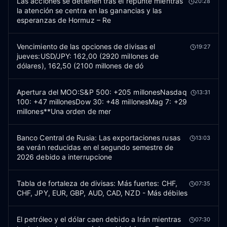
Las acciones se detienen tras el repunte mientras
20:28
la atención se centra en las ganancias y las
esperanzas de Hormuz – Re
Vencimiento de las opciones de divisas el
19:27
jueves:USD/JPY: 162,00 (2920 millones de
dólares), 162,50 (2100 millones de dó
Apertura del MOO:S&P 500: +205 millonesNasdaq
13:31
100: +47 millonesDow 30: +48 millonesMag 7: +29
millones**Una orden de mer
Banco Central de Rusia: Las exportaciones rusas
13:03
se verán reducidas en el segundo semestre de
2026 debido a interrupcione
Tabla de fortaleza de divisas: Más fuertes: CHF,
07:35
CHF, JPY, EUR, GBP, AUD, CAD, NZD - Más débiles
El petróleo y el dólar caen debido a Irán mientras
07:30