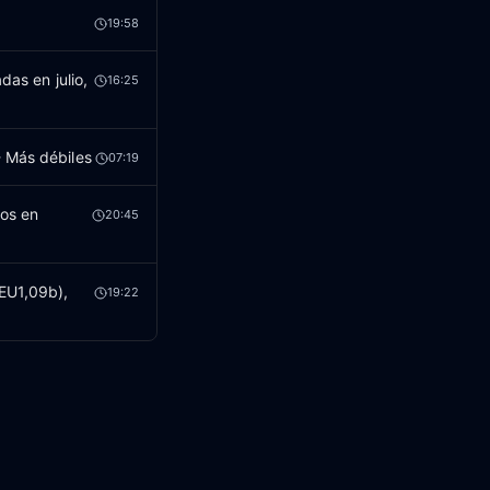
19:58
das en julio,
16:25
- Más débiles
07:19
tos en
20:45
(EU1,09b),
19:22