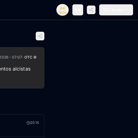
EN
Canales
Radio
2026 - 07:07
· OTC ©
ntos alcistas
n
20:15