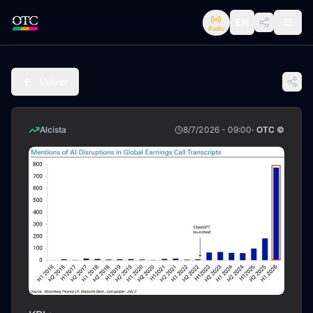
EN
Radio
Volver
Alcista
8/7/2026 - 09:00
· OTC ©