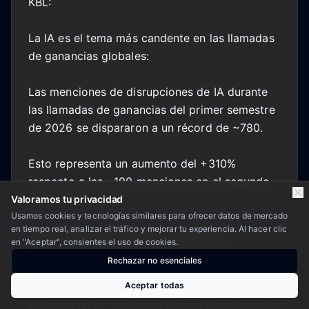
KBL:
La IA es el tema más candente en las llamadas
de ganancias globales:
Las menciones de disrupciones de IA durante
las llamadas de ganancias del primer semestre
de 2026 se dispararon a un récord de ~780.
Esto representa un aumento del +310%
respecto a las ~190 menciones en el segundo
semestre de 2025.
Valoramos tu privacidad
Usamos cookies y tecnologías similares para ofrecer datos de mercado
en tiempo real, analizar el tráfico y mejorar tu experiencia. Al hacer clic
Solo en el primer semestre, hubo más
en "Aceptar", consientes el uso de cookies.
menciones de disrupciones de IA que en los 3
Rechazar no esenciales
años anteriores combinados.
Aceptar todas
Mientras tanto, un récord de 337 ejecutivos de