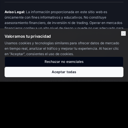
Aviso Legal:
La información proporcionada en este sitio web es
únicamente con fines informativos y educativos. No constituye
asesoramiento financiero, de inversión ni de trading. Operar en mercados
financieros conlleva un alto nivel de riesgo y puede no ser adecuado para
todos los inversores. Antes de tomar cualquier decisión de inversión,
Valoramos tu privacidad
consulte con un asesor financiero profesional.
Usamos cookies y tecnologías similares para ofrecer datos de mercado
en tiempo real, analizar el tráfico y mejorar tu experiencia. Al hacer clic
Descargo de Responsabilidad:
Último Minuto OTC Financial Markets es
en "Aceptar", consientes el uso de cookies.
un medio de información financiera; no somos broker, asesor de
inversiones registrado ni gestor de patrimonios, y no ofrecemos
Rechazar no esenciales
recomendaciones personalizadas. No nos hacemos responsables de las
pérdidas o daños que puedan derivarse del uso de la información
Aceptar todas
publicada en este portal. Los datos de mercado pueden tener retrasos y
no garantizamos su exactitud en tiempo real. El rendimiento pasado no es
indicativo de resultados futuros.
© 2026 Último Minuto OTC Financial Markets. Todos los derechos
reservados.
Escudo OTC
Nosotros
·
Privacidad
·
Contacto