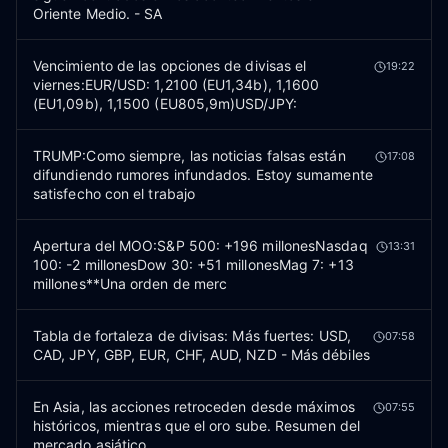
Oriente Medio. - SA
Vencimiento de las opciones de divisas el
19:22
viernes:EUR/USD: 1,2100 (EU1,34b), 1,1600
(EU1,09b), 1,1500 (EU805,9m)USD/JPY:
TRUMP:Como siempre, las noticias falsas están
17:08
difundiendo rumores infundados. Estoy sumamente
satisfecho con el trabajo
Apertura del MOO:S&P 500: +196 millonesNasdaq
13:31
100: -2 millonesDow 30: +51 millonesMag 7: +13
millones**Una orden de merc
Tabla de fortaleza de divisas: Más fuertes: USD,
07:58
CAD, JPY, GBP, EUR, CHF, AUD, NZD - Más débiles
En Asia, las acciones retroceden desde máximos
07:55
históricos, mientras que el oro sube. Resumen del
mercado asiático.