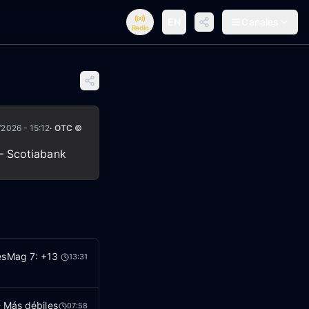
EN
Canales
Radio
/2026 - 15:12
· OTC ©
 – Scotiabank
esMag 7: +13
13:31
- Más débiles
07:58