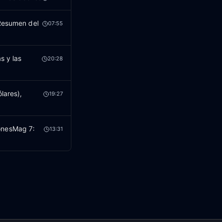
 Resumen del
07:55
s y las
20:28
lares),
19:27
onesMag 7:
13:31