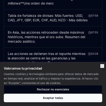
millones**Una orden de merc
Tabla de fortaleza de divisas: Más fuertes: USD,
07:58
CAD, JPY, GBP, EUR, CHF, AUD, NZD - Más débiles
En Asia, las acciones retroceden desde máximos
07:55
históricos, mientras que el oro sube. Resumen del
mercado asiático.
Las acciones se detienen tras el repunte mientras
20:28
la atención se centra en las ganancias y las
esperanzas de Hormuz – Re
Valoramos tu privacidad
Usamos cookies y tecnologías similares para ofrecer datos de mercado
Vencimiento de las opciones de divisas el
19:27
en tiempo real, analizar el tráfico y mejorar tu experiencia. Al hacer clic
jueves:USD/JPY: 162,00 (2920 millones de
en "Aceptar", consientes el uso de cookies.
dólares), 162,50 (2100 millones de dó
Rechazar no esenciales
Apertura del MOO:S&P 500: +205 millonesNasdaq
13:31
Aceptar todas
100: +47 millonesDow 30: +48 millonesMag 7: +29
millones**Una orden de mer