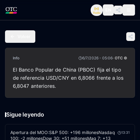
EN
Radio
Volver
Info
6/7/2026 - 05:06
· OTC ©
El Banco Popular de China (PBOC) fija el tipo
de referencia USD/CNY en 6,8066 frente a los
6,8047 anteriores.
Sigue leyendo
Apertura del MOO:S&P 500: +196 millonesNasdaq
13:31
100: -2 millonesDow 30: +51 millonesMag 7: +13