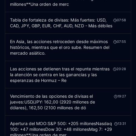
millones**Una orden de merc
Tabla de fortaleza de divisas: Más fuertes: USD,
07:58
CAD, JPY, GBP, EUR, CHF, AUD, NZD - Más débiles
En Asia, las acciones retroceden desde máximos
07:55
históricos, mientras que el oro sube. Resumen del
mercado asiático.
Las acciones se detienen tras el repunte mientras
20:28
la atención se centra en las ganancias y las
esperanzas de Hormuz – Re
Vencimiento de las opciones de divisas el
19:27
jueves:USD/JPY: 162,00 (2920 millones de
dólares), 162,50 (2100 millones de dó
Apertura del MOO:S&P 500: +205 millonesNasdaq
13:31
100: +47 millonesDow 30: +48 millonesMag 7: +29
millones**Una orden de mer