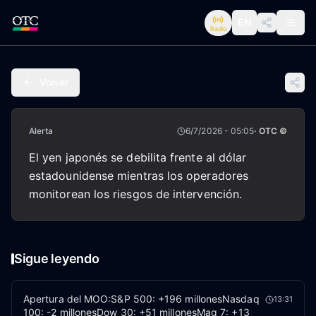
EN
Radio
Volver
Alerta
6/7/2026 - 05:05
· OTC ©
El yen japonés se debilita frente al dólar
estadounidense mientras los operadores
monitorean los riesgos de intervención.
Sigue leyendo
Apertura del MOO:S&P 500: +196 millonesNasdaq
13:31
100: -2 millonesDow 30: +51 millonesMag 7: +13