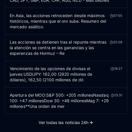
CAD, JPY, GBP, EUR, CHF, AUD, NZD - Más débiles
En Asia, las acciones retroceden desde máximos
07:55
históricos, mientras que el oro sube. Resumen del
mercado asiático.
Las acciones se detienen tras el repunte mientras
20:28
la atención se centra en las ganancias y las
esperanzas de Hormuz – Re
Vencimiento de las opciones de divisas el
19:27
jueves:USD/JPY: 162,00 (2920 millones de
dólares), 162,50 (2100 millones de dó
Apertura del MOO:S&P 500: +205 millonesNasdaq
13:31
100: +47 millonesDow 30: +48 millonesMag 7: +29
millones**Una orden de mer
Ver todas las noticias 24h