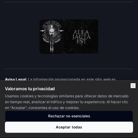
Aviso Legal:
La información proporcionada en este sitio web es
únicamente con fines informativos y educativos. No constituye
Valoramos tu privacidad
asesoramiento financiero, de inversión ni de trading. Operar en mercados
Usamos cookies y tecnologías similares para ofrecer datos de mercado
financieros conlleva un alto nivel de riesgo y puede no ser adecuado para
en tiempo real, analizar el tráfico y mejorar tu experiencia. Al hacer clic
todos los inversores. Antes de tomar cualquier decisión de inversión,
en "Aceptar", consientes el uso de cookies.
consulte con un asesor financiero profesional.
Rechazar no esenciales
Descargo de Responsabilidad:
Último Minuto OTC Financial Markets es
un medio de información financiera; no somos broker, asesor de
Aceptar todas
inversiones registrado ni gestor de patrimonios, y no ofrecemos
recomendaciones personalizadas. No nos hacemos responsables de las