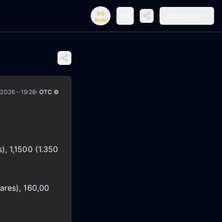
EN
Canales
Radio
/2026 - 19:28
· OTC ©
), 1,1500 (1.350
lares), 160,00