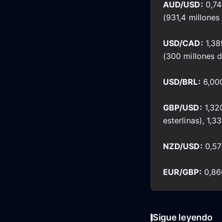
AUD/USD:
0,74
(931,4 millone
USD/CAD:
1,38
(300 millones d
USD/BRL:
6,000
GBP/USD:
1,320
esterlinas), 1,3
NZD/USD:
0,57
EUR/GBP:
0,860
Sigue leyendo