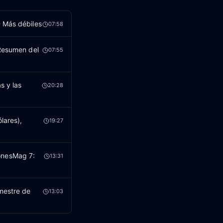
- Más débiles
07:58
 Resumen del
07:55
s y las
20:28
lares),
19:27
onesMag 7:
13:31
mestre de
13:03