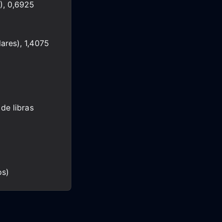
), 0,6925
ares), 1,4075
 de libras
os)