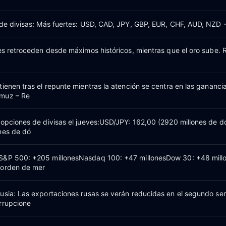
 de divisas: Más fuertes: USD, CAD, JPY, GBP, EUR, CHF, AUD, NZD 
nes retroceden desde máximos históricos, mientras que el oro sube.
ienen tras el repunte mientras la atención se centra en las ganancia
muz – Re
 opciones de divisas el jueves:USD/JPY: 162,00 (2920 millones de dó
nes de dó
S&P 500: +205 millonesNasdaq 100: +47 millonesDow 30: +48 mill
 orden de mer
usia: Las exportaciones rusas se verán reducidas en el segundo se
rrupcione