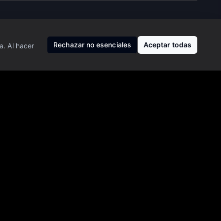
Rechazar no esenciales
Aceptar todas
a. Al hacer
ro, de inversión ni de trading. Operar en mercados financieros
esor financiero profesional.
 registrado ni gestor de patrimonios, y no ofrecemos recomendaciones
datos de mercado pueden tener retrasos y no garantizamos su exactitud
Nosotros
·
Privacidad
·
Contacto