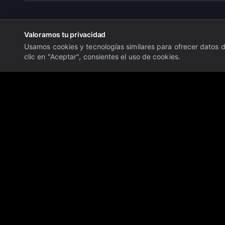
Valoramos tu privacidad
Usamos cookies y tecnologías similares para ofrecer datos de
clic en "Aceptar", consientes el uso de cookies.
Aviso Legal:
La información proporcionada en este sitio web es únicam
conlleva un alto nivel de riesgo y puede no ser adecuado para todos los
Descargo de Responsabilidad:
Último Minuto OTC Financial Markets 
personalizadas. No nos hacemos responsables de las pérdidas o daños 
en tiempo real. El rendimiento pasado no es indicativo de resultados fu
© 2026 Último Minuto OTC Financial Markets. Todos los derechos res