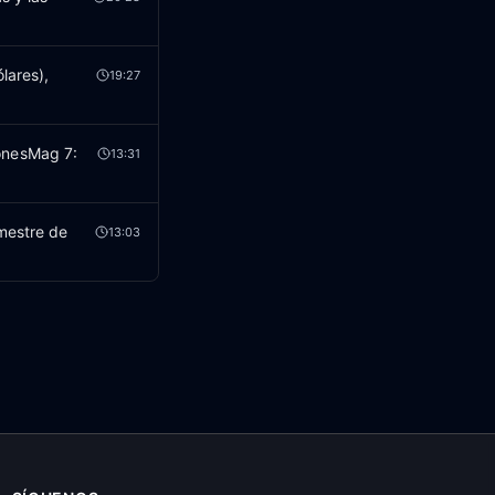
lares),
19:27
onesMag 7:
13:31
mestre de
13:03