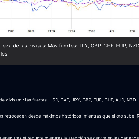
aleza de las divisas: Más fuertes: JPY, GBP, CHF, EUR, NZ
les
 de divisas: Más fuertes: USD, CAD, JPY, GBP, EUR, CHF, AUD, NZD 
nes retroceden desde máximos históricos, mientras que el oro sube.
ienen tras el repunte mientras la atención se centra en las ganancia