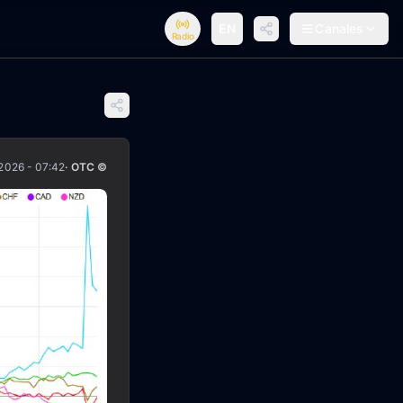
EN
Canales
Radio
2026 - 07:42
· OTC ©