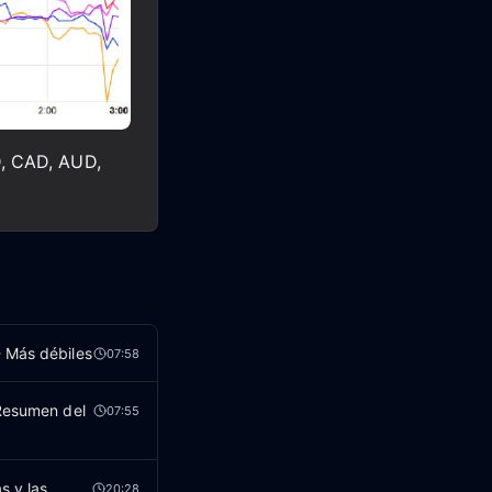
D, CAD, AUD,
- Más débiles
07:58
 Resumen del
07:55
s y las
20:28