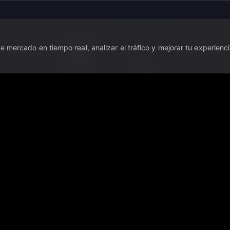
 mercado en tiempo real, analizar el tráfico y mejorar tu experienci
ente con fines informativos y educativos. No constituye asesoramiento financie
 inversores. Antes de tomar cualquier decisión de inversión, consulte con un as
es un medio de información financiera; no somos broker, asesor de inversiones
que puedan derivarse del uso de la información publicada en este portal. Los 
turos.
ervados.
·
Escudo OTC