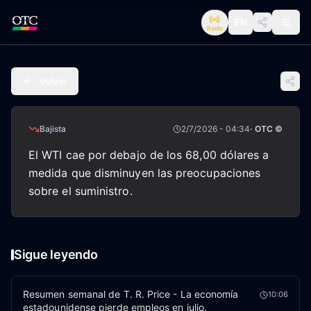
EN
Radio
Volver
Bajista
2/7/2026 - 04:34
· OTC ©
El WTI cae por debajo de los 68,00 dólares a
medida que disminuyen las preocupaciones
sobre el suministro.
Sigue leyendo
Resumen semanal de T. R. Price - La economía
10:06
estadounidense pierde empleos en julio.