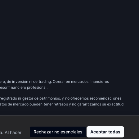
ro, de inversión ni de trading. Operar en mercados financieros
esor financiero profesional.
 registrado ni gestor de patrimonios, y no ofrecemos recomendaciones
datos de mercado pueden tener retrasos y no garantizamos su exactitud
Nosotros
·
Privacidad
·
Contacto
Rechazar no esenciales
Aceptar todas
a. Al hacer