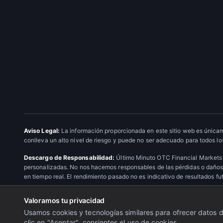
Aviso Legal:
La información proporcionada en este sitio web es únicam
conlleva un alto nivel de riesgo y puede no ser adecuado para todos los
Descargo de Responsabilidad:
Último Minuto OTC Financial Markets 
personalizadas. No nos hacemos responsables de las pérdidas o daños 
en tiempo real. El rendimiento pasado no es indicativo de resultados fu
Valoramos tu privacidad
© 2026 Último Minuto OTC Financial Markets. Todos los derechos res
Usamos cookies y tecnologías similares para ofrecer datos de
clic en "Aceptar", consientes el uso de cookies.