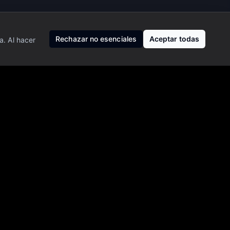
Rechazar no esenciales
Aceptar todas
a. Al hacer
ro, de inversión ni de trading. Operar en mercados financieros
esor financiero profesional.
 registrado ni gestor de patrimonios, y no ofrecemos recomendaciones
datos de mercado pueden tener retrasos y no garantizamos su exactitud
Nosotros
·
Privacidad
·
Contacto