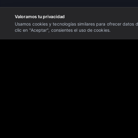
Valoramos tu privacidad
Usamos cookies y tecnologías similares para ofrecer datos de
clic en "Aceptar", consientes el uso de cookies.
Aviso Legal:
La información proporcionada en este sitio web es únicam
conlleva un alto nivel de riesgo y puede no ser adecuado para todos los
Descargo de Responsabilidad:
Último Minuto OTC Financial Markets 
personalizadas. No nos hacemos responsables de las pérdidas o daños 
en tiempo real. El rendimiento pasado no es indicativo de resultados fu
© 2026 Último Minuto OTC Financial Markets. Todos los derechos res