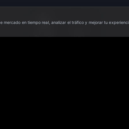
 mercado en tiempo real, analizar el tráfico y mejorar tu experienci
ente con fines informativos y educativos. No constituye asesoramiento financie
 inversores. Antes de tomar cualquier decisión de inversión, consulte con un as
es un medio de información financiera; no somos broker, asesor de inversiones
que puedan derivarse del uso de la información publicada en este portal. Los 
turos.
ervados.
·
Escudo OTC